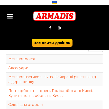
Ви тут:
Головна
Продукція
Замовити дзвінок
Показуват
Металопрокат
Аксесуари
Металопластикові вікна: Найкращі рішення від
лідерів ринку
Полікарбонат в Ірпені. Полікарбонат в Києві.
Купити полікарбонат в Києві.
Секції для огорожі