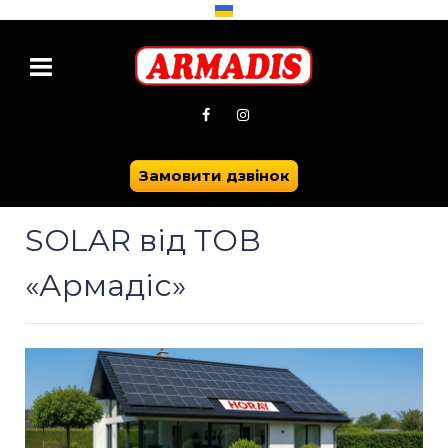
Ви тут:
Головна
Сонячні панелі HORAY SOLAR
Замовити дзвінок
Сонячні панелі HORAY
SOLAR від ТОВ
«Армадіс»